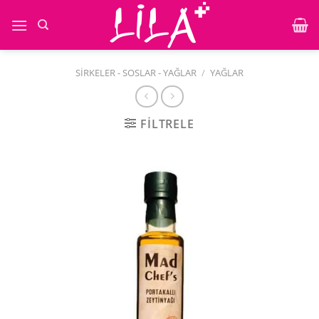
İçeriğe
atla
SIRKELER - SOSLAR - YAĞLAR
/
YAĞLAR
FILTRELE