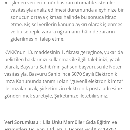
İşlenen verilerin münhasıran otomatik sistemler
vasıtasıyla analiz edilmesi durumunda aleyhinize bir
sonucun ortaya çıkması halinde bu sonuca itiraz
etme, Kişisel verilerin kanuna aykırı olarak işlenmesi
ve bu sebeple zarara uğramanız hâlinde zararın
giderilmesini talep etme.
KVKK’nun 13. maddesinin 1. fıkrası gereğince, yukarıda
belirtilen haklarınızı kullanmak ile ilgili talebinizi, yazılı
olarak, Başvuru Sahibi’nin şahsen başvurusu ile Noter
vasıtasıyla, Başvuru Sahibi’nce 5070 Sayılı Elektronik
İmza Kanununda tanımlı olan “güvenli elektronik imza”
ile imzalanarak, Şirketimizin elektronik posta adresine
gönderilmek suretiyle, Şirketimize iletebilirsiniz.
Veri Sorumlusu : Lila Unlu Mamüller Gıda Eğitim ve
Hizmetleri Tic. San. Ltd. Şti. | Ticaret Sicil No: 13307