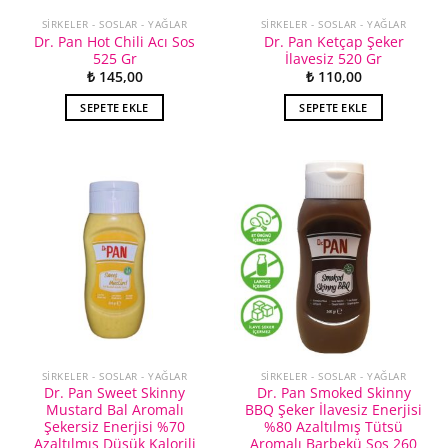
SIRKELER - SOSLAR - YAĞLAR
SIRKELER - SOSLAR - YAĞLAR
Dr. Pan Hot Chili Acı Sos
Dr. Pan Ketçap Şeker
525 Gr
İlavesiz 520 Gr
₺
145,00
₺
110,00
SEPETE EKLE
SEPETE EKLE
SIRKELER - SOSLAR - YAĞLAR
SIRKELER - SOSLAR - YAĞLAR
Dr. Pan Sweet Skinny
Dr. Pan Smoked Skinny
Mustard Bal Aromalı
BBQ Şeker İlavesiz Enerjisi
Şekersiz Enerjisi %70
%80 Azaltılmış Tütsü
Azaltılmış Düşük Kalorili
Aromalı Barbekü Sos 260