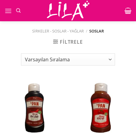
İçeriğe
atla
SIRKELER - SOSLAR - YAĞLAR
/
SOSLAR
FILTRELE