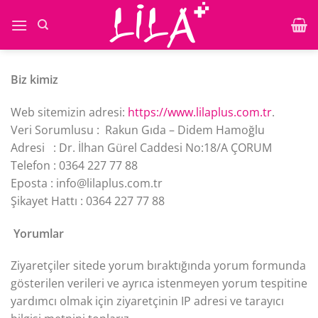
İçeriğe
atla
Biz kimiz
Web sitemizin adresi:
https://www.lilaplus.com.tr
.
Veri Sorumlusu : Rakun Gıda – Didem Hamoğlu
Adresi : Dr. İlhan Gürel Caddesi No:18/A ÇORUM
Telefon : 0364 227 77 88
Eposta : info@lilaplus.com.tr
Şikayet Hattı : 0364 227 77 88
Yorumlar
Ziyaretçiler sitede yorum bıraktığında yorum formunda
gösterilen verileri ve ayrıca istenmeyen yorum tespitine
yardımcı olmak için ziyaretçinin IP adresi ve tarayıcı