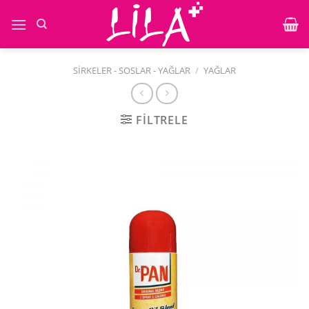
İçeriğe
atla
SIRKELER - SOSLAR - YAĞLAR
/
YAĞLAR
FILTRELE