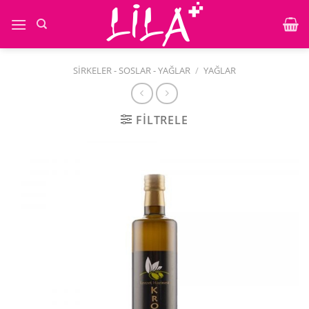
İçeriğe
atla
SIRKELER - SOSLAR - YAĞLAR
/
YAĞLAR
FILTRELE