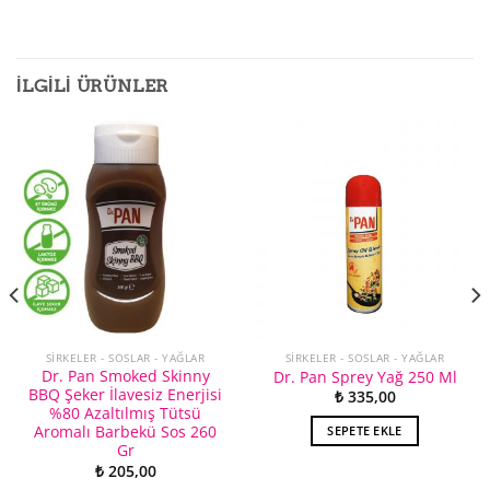
İLGILI ÜRÜNLER
SIRKELER - SOSLAR - YAĞLAR
SIRKELER - SOSLAR - YAĞLAR
Dr. Pan Smoked Skinny
Dr. Pan Sprey Yağ 250 Ml
BBQ Şeker İlavesiz Enerjisi
₺
335,00
%80 Azaltılmış Tütsü
Aromalı Barbekü Sos 260
SEPETE EKLE
Gr
₺
205,00