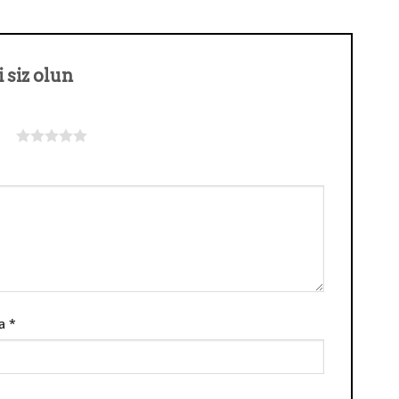
 siz olun
dız
ta
*