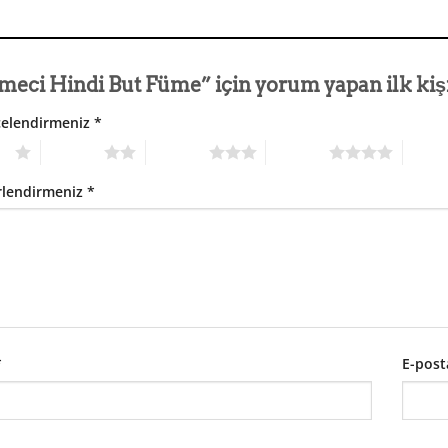
meci Hindi But Füme” için yorum yapan ilk kişi
celendirmeniz
*
dız
2/5 yıldız
3/5 yıldız
4/5 yıldız
5/5 yıl
rlendirmeniz
*
*
E-pos