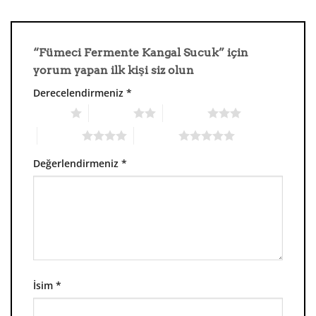
“Fümeci Fermente Kangal Sucuk” için
yorum yapan ilk kişi siz olun
Derecelendirmeniz
*
1/5 yıldız
2/5 yıldız
3/5 yıldız
4/5 yıldız
5/5 yıldız
Değerlendirmeniz
*
İsim
*