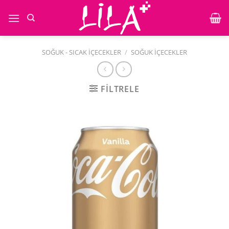
İçeriğe
atla
SOĞUK - SICAK İÇECEKLER
/
SOĞUK İÇECEKLER
FILTRELE