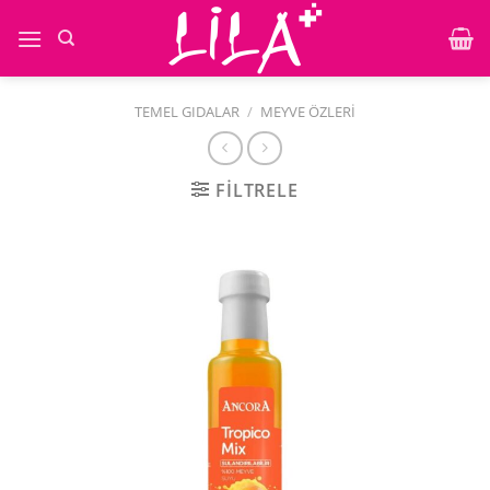
İçeriğe
atla
TEMEL GIDALAR
/
MEYVE ÖZLERI
FILTRELE