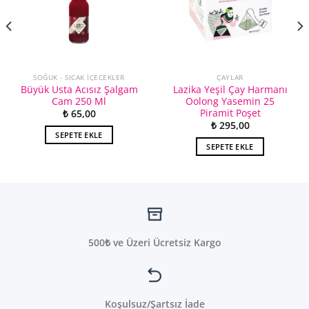
SOĞUK - SICAK İÇECEKLER
ÇAYLAR
Büyük Usta Acısız Şalgam
Lazika Yeşil Çay Harmanı
Cam 250 Ml
Oolong Yasemin 25
Piramit Poşet
₺
65,00
₺
295,00
SEPETE EKLE
SEPETE EKLE
500₺ ve Üzeri Ücretsiz Kargo
Koşulsuz/Şartsız İade