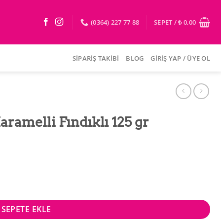
(0364) 227 77 88
SEPET /
₺
0,00
SIPARIŞ TAKIBI
BLOG
GIRIŞ YAP / ÜYE OL
aramelli Fındıklı 125 gr
r adet
SEPETE EKLE