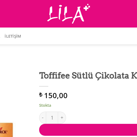
A
İLETIŞIM
Toffifee Sütlü Çikolata K
150,00
₺
Stokta
Toffifee Sütlü Çikolata Karamelli Fındıklı 125 g