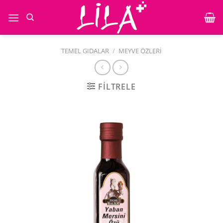
İçeriğe
atla
TEMEL GIDALAR
/
MEYVE ÖZLERI
FILTRELE