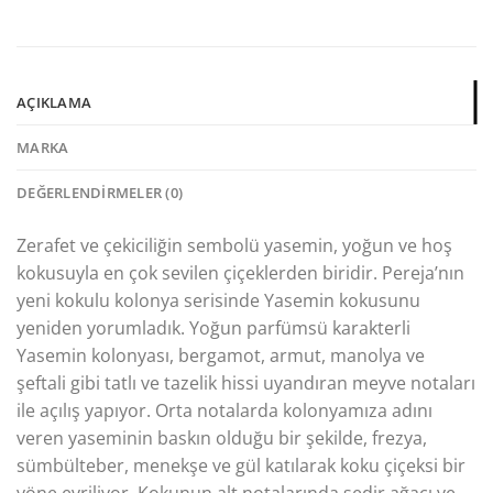
AÇIKLAMA
MARKA
DEĞERLENDIRMELER (0)
Zerafet ve çekiciliğin sembolü yasemin, yoğun ve hoş
kokusuyla en çok sevilen çiçeklerden biridir. Pereja’nın
yeni kokulu kolonya serisinde Yasemin kokusunu
yeniden yorumladık. Yoğun parfümsü karakterli
Yasemin kolonyası, bergamot, armut, manolya ve
şeftali gibi tatlı ve tazelik hissi uyandıran meyve notaları
ile açılış yapıyor. Orta notalarda kolonyamıza adını
veren yaseminin baskın olduğu bir şekilde, frezya,
sümbülteber, menekşe ve gül katılarak koku çiçeksi bir
yöne evriliyor. Kokunun alt notalarında sedir ağacı ve