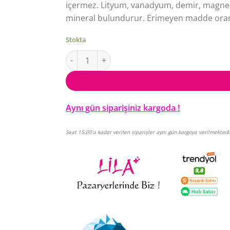
içermez. Lityum, vanadyum, demir, magnezyu
mineral bulundurur. Erimeyen madde oranı
Stokta
Mayi Tuz İyotlu İnce Öğütülmüş Doğal Kaynak 
Aynı gün siparişiniz kargoda !
Saat 15.00'a kadar verilen siparişler aynı gün kargoya verilmektedi