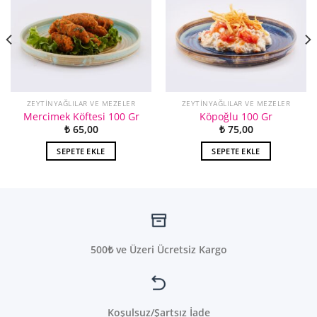
ZEYTINYAĞLILAR VE MEZELER
ZEYTINYAĞLILAR VE MEZELER
Mercimek Köftesi 100 Gr
Köpoğlu 100 Gr
₺
65,00
₺
75,00
:
00
SEPETE EKLE
SEPETE EKLE
00
500₺ ve Üzeri Ücretsiz Kargo
Koşulsuz/Şartsız İade