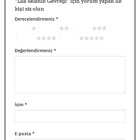
“Lila Selanik Gevreği” için yorum yapan ilk
kişi siz olun
Derecelendirmeniz
*
1/5 yıldız
2/5 yıldız
3/5 yıldız
4/5 yıldız
5/5 yıldız
Değerlendirmeniz
*
İsim
*
E-posta
*