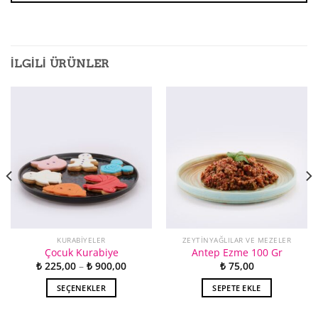
İLGILI ÜRÜNLER
KURABIYELER
ZEYTINYAĞLILAR VE MEZELER
Çocuk Kurabiye
Antep Ezme 100 Gr
Fiyat
₺
225,00
–
₺
900,00
₺
75,00
aralığı:
₺ 225,00
SEÇENEKLER
SEPETE EKLE
-
₺ 900,00
Bu