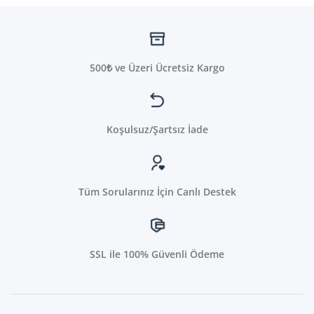
ürünün
birden
fazla
varyasyonu
var.
500₺ ve Üzeri Ücretsiz Kargo
Seçenekler
ürün
sayfasından
seçilebilir
Koşulsuz/Şartsız İade
Tüm Sorularınız İçin Canlı Destek
SSL ile 100% Güvenli Ödeme