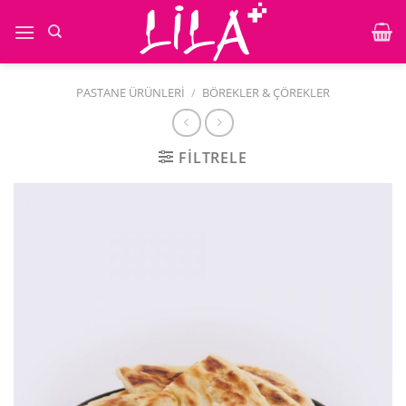
İçeriğe
atla
PASTANE ÜRÜNLERI
/
BÖREKLER & ÇÖREKLER
FILTRELE