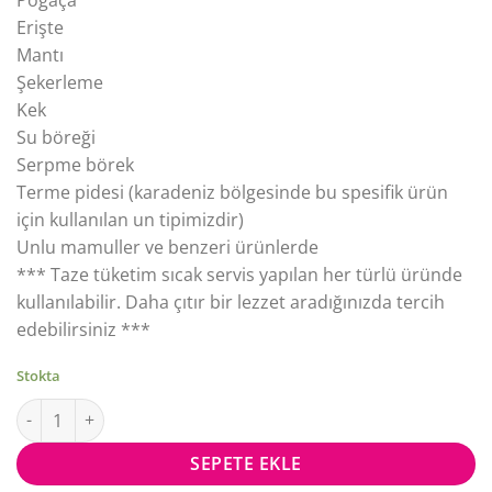
Poğaça
Erişte
Mantı
Şekerleme
Kek
Su böreği
Serpme börek
Terme pidesi (karadeniz bölgesinde bu spesifik ürün
için kullanılan un tipimizdir)
Unlu mamuller ve benzeri ürünlerde
*** Taze tüketim sıcak servis yapılan her türlü üründe
kullanılabilir. Daha çıtır bir lezzet aradığınızda tercih
edebilirsiniz ***
Stokta
Hatap Pasta Börek Baklavalık Katkısız Un 10 Kg adet
SEPETE EKLE