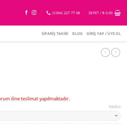
(0364) 227 77 88
SEPET /
₺
0,00
SIPARIŞ TAKIBI
BLOG
GIRIŞ YAP / ÜYE OL
um iline teslimat yapılmaktadır.
TEMIZLE