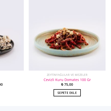
ZEYTINYAĞLILAR VE MEZELER
Cevizli Kuru Domates 100 Gr
Fiyat
00
₺
75,00
aralığı:
₺ 300,00
SEPETE EKLE
-
₺ 1.200,00