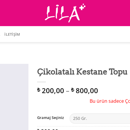
A
İLETIŞIM
Çikolatalı Kestane Topu
Fiyat
200,00
–
800,00
₺
₺
aralığı:
Bu ürün sadece Çor
₺ 200,00
-
₺ 800,00
Gramaj Seçiniz