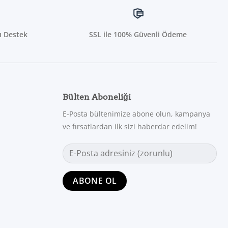
onu
ı Destek
SSL ile 100% Güvenli Ödeme
er
dan
r
Bülten Aboneliği
E-Posta bültenimize abone olun, kampanya
ve fırsatlardan ilk sizi haberdar edelim!