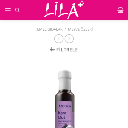
İçeriğe
atla
TEMEL GIDALAR
/
MEYVE ÖZLERI
FILTRELE