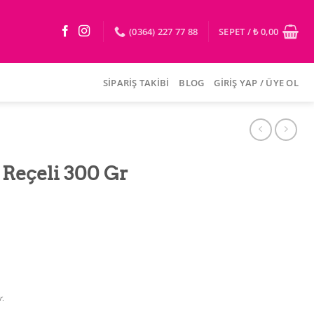
(0364) 227 77 88
SEPET /
₺
0,00
SIPARIŞ TAKIBI
BLOG
GIRIŞ YAP / ÜYE OL
 Reçeli 300 Gr
r.