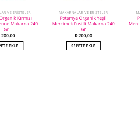
AR VE ERIŞTELER
MAKARNALAR VE ERIŞTELER
M
Organik Kırmızı
Potamya Organik Yeşil
P
enne Makarna 240
Mercimek Fusilli Makarna 240
Merc
Gr
Gr
200,00
₺
200,00
PETE EKLE
SEPETE EKLE