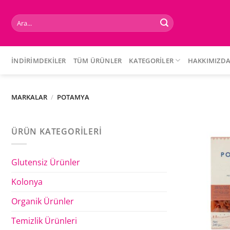
İçeriğe
atla
Ara:
İNDIRIMDEKILER
TÜM ÜRÜNLER
KATEGORILER
HAKKIMIZD
MARKALAR
/
POTAMYA
ÜRÜN KATEGORILERI
Glutensiz Ürünler
Kolonya
Organik Ürünler
Temizlik Ürünleri