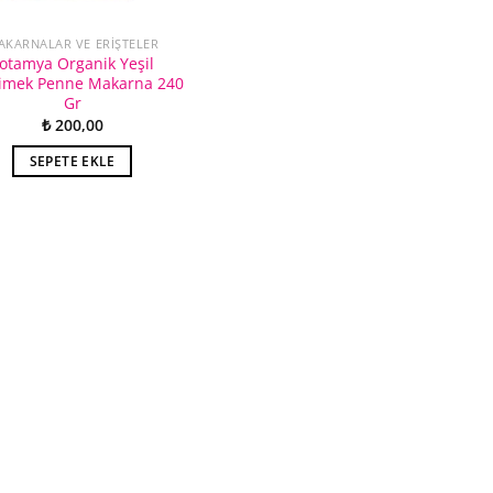
AKARNALAR VE ERIŞTELER
otamya Organik Yeşil
imek Penne Makarna 240
Gr
₺
200,00
SEPETE EKLE