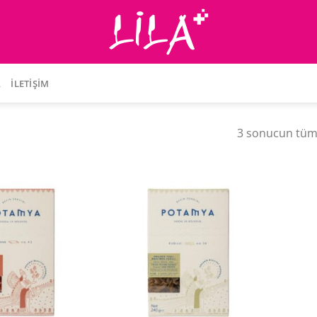
A
İLETIŞIM
3 sonucun tümü