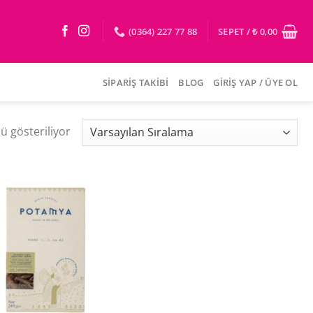
(0364) 227 77 88
SEPET /
₺
0,00
SIPARIŞ TAKIBI
BLOG
GIRIŞ YAP / ÜYE OL
 gösteriliyor