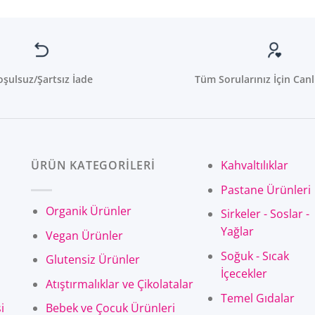
oşulsuz/Şartsız İade
Tüm Sorularınız İçin Canl
ÜRÜN KATEGORİLERİ
Kahvaltılıklar
Pastane Ürünleri
Organik Ürünler
Sirkeler - Soslar -
Yağlar
Vegan Ürünler
Soğuk - Sıcak
Glutensiz Ürünler
İçecekler
Atıştırmalıklar ve Çikolatalar
Temel Gıdalar
i
Bebek ve Çocuk Ürünleri