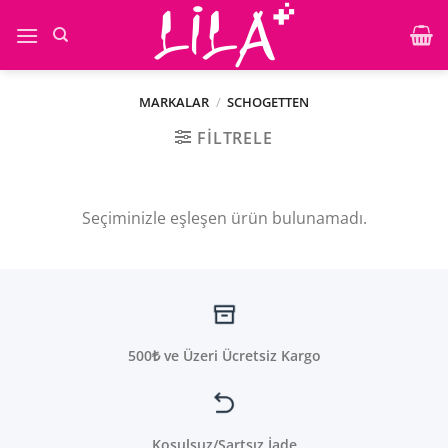
İçeriğe
atla
MARKALAR
/
SCHOGETTEN
FILTRELE
Seçiminizle eşleşen ürün bulunamadı.
500₺ ve Üzeri Ücretsiz Kargo
Koşulsuz/Şartsız İade